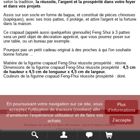
selon la tradition,
la réussite, l'argent et la prospérité dans votre foyer
et dans vos projets
.
Assis sur son socle en forme de bagua, et constitué de pièces chinoises
(sapèques), avec ses trois pattes, il protège, et attire l'argent et la fortune
dans la maison.
Ce crapaud (appelé aussi quelquefois grenouille) Feng Shui à 3 pattes
sera un petit objet de décoration apprécié, que vous pourrez poser sur
une table, ou un bureau par exemple.
Pourquoi pas un petit cadeau original à des proches à qui l'on souhaite
bonne fortune ...
Matière de la figurine crapaud Feng-Shui réussite prospérité : résine.
Dimensions de la figurine crapaud Feng-Shui réussite prospérité :
4,5 cm
de hauteur x 4,5 cm de longueur x 4,5 cm de largeur.
Couleurs de la figurine crapaud Feng-Fhui réussite prospérité : doré.
En poursuivant votre navigation sur ce site, vous
Plus
acceptez l'utilisation de traceurs (cookies) afin
d'informations
Samedi le 8 Août 2026
d'améliorer l'expérience utilisateur et de faire vos
J'accepte
achats.
Boutique de vente en ligne décoration, achat d'objets cadeaux
* Hors frais de port.