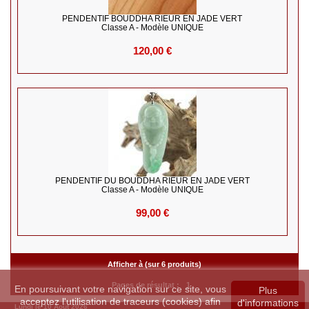
PENDENTIF BOUDDHA RIEUR EN JADE VERT
Classe A - Modèle UNIQUE
120,00 €
PENDENTIF DU BOUDDHA RIEUR EN JADE VERT
Classe A - Modèle UNIQUE
99,00 €
Afficher à (sur 6 produits)
Pages de résultat :
1
En poursuivant votre navigation sur ce site, vous
Plus
acceptez l'utilisation de traceurs (cookies) afin
d'informations
Lundi le 10 Août 2026