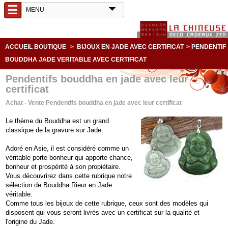
☰
ACCUEIL BOUTIQUE
>
BIJOUX EN JADE AVEC CERTIFICAT
>
PENDENTIF
BOUDDHA JADE VERITABLE AVEC CERTIFICAT
Pendentifs bouddha en jade avec leur
certificat
Achat - Vente Pendentifs bouddha en jade avec leur certificat
Le thème du Bouddha est un grand
classique de la gravure sur Jade.
Adoré en Asie, il est considéré comme un
véritable porte bonheur qui apporte chance,
bonheur et prospérité à son propiétaire.
Vous découvrirez dans cette rubrique notre
sélection de Bouddha Rieur en Jade
véritable.
Comme tous les bijoux de cette rubrique, ceux sont des modèles qui
disposent qui vous seront livrés avec un certificat sur la qualité et
l'origine du Jade.