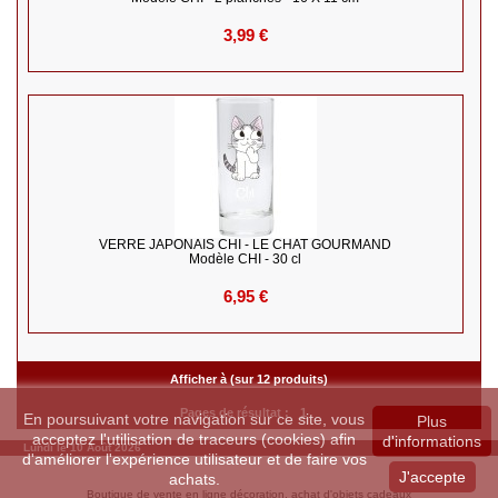
3,99 €
VERRE JAPONAIS CHI - LE CHAT GOURMAND
Modèle CHI - 30 cl
6,95 €
Afficher à (sur 12 produits)
Pages de résultat :
1
En poursuivant votre navigation sur ce site, vous
Plus
acceptez l'utilisation de traceurs (cookies) afin
d'informations
Lundi le 10 Août 2026
d'améliorer l'expérience utilisateur et de faire vos
J'accepte
achats.
Boutique de vente en ligne décoration, achat d'objets cadeaux