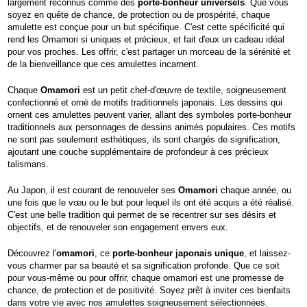
largement reconnus comme des
porte-bonheur universels
. Que vous
soyez en quête de chance, de protection ou de prospérité, chaque
amulette est conçue pour un but spécifique. C'est cette spécificité qui
rend les Omamori si uniques et précieux, et fait d'eux un cadeau idéal
pour vos proches. Les offrir, c'est partager un morceau de la sérénité et
de la bienveillance que ces amulettes incarnent.
Chaque
Omamori
est un petit chef-d'œuvre de textile, soigneusement
confectionné et orné de motifs traditionnels japonais. Les dessins qui
ornent ces amulettes peuvent varier, allant des symboles porte-bonheur
traditionnels aux personnages de dessins animés populaires. Ces motifs
ne sont pas seulement esthétiques, ils sont chargés de signification,
ajoutant une couche supplémentaire de profondeur à ces précieux
talismans.
Au Japon, il est courant de renouveler ses
Omamori
chaque année, ou
une fois que le vœu ou le but pour lequel ils ont été acquis a été réalisé.
C'est une belle tradition qui permet de se recentrer sur ses désirs et
objectifs, et de renouveler son engagement envers eux.
Découvrez l'
omamori
, ce
porte-bonheur japonais unique
, et laissez-
vous charmer par sa beauté et sa signification profonde. Que ce soit
pour vous-même ou pour offrir, chaque omamori est une promesse de
chance, de protection et de positivité. Soyez prêt à inviter ces bienfaits
dans votre vie avec nos amulettes soigneusement sélectionnées.