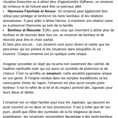
situation financière ou à attirer plus d'opportunités d'affaires, un omamori
de richesse et de fortune peut être un précieux allié.
Harmonie Familiale et Amour
: Un omamori peut également être
utilisé pour protéger et renforcer les liens familiaux et les relations
amoureuses. Il peut aider à attirer l'amour, à maintenir une relation saine
ou à préserver l'harmonie au sein de la famille.
Bonheur et Réussite
: Enfin, pour ceux qui cherchent à attirer plus de
bonheur et de réussite dans leur vie, un omamori de bonheur et de
réussite peut être le choix parfait.
Et bien plus encore... Les omamori sont aussi divers et variés que les
personnes qui les portent et les situations dans lesquelles ils se
trouvent. Chaque omamori est en quelque sorte unique.
Imaginez posséder un objet qui incarne non seulement des siècles de
tradition spirituelle mais qui est aussi un symbole de protection et de
chance. C'est ce qu'offre un
omamori
, cette amulette japonaise unique
en son genre. À l'origine vendue dans les temples bouddhistes et les
sanctuaires shinto du Japon, l'omamori est plus qu'un simple porte-
bonheur. Il est le reflet de la foi et du respect profond des Japonais pour
leurs dieux et déités.
L'omamori est un objet familier pour tous les Japonais, qui peuvent en
avoir souvent un ou deux en leur possession. Il est à noter que de nos
jours, plutôt que d'être des symboles de la foi religieuse de leurs
propriétaires, les omamoris ressemblent davantage à des porte-bonheur,