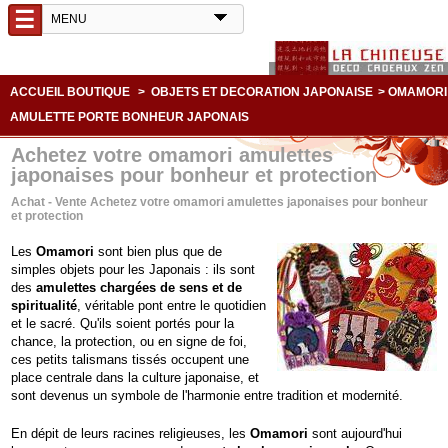
☰
ACCUEIL BOUTIQUE
>
OBJETS ET DECORATION JAPONAISE
>
OMAMORI
AMULETTE PORTE BONHEUR JAPONAIS
Achetez votre omamori amulettes
japonaises pour bonheur et protection
Achat - Vente Achetez votre omamori amulettes japonaises pour bonheur
et protection
Les
Omamori
sont bien plus que de
simples objets pour les Japonais : ils sont
des
amulettes chargées de sens et de
spiritualité
, véritable pont entre le quotidien
et le sacré. Qu'ils soient portés pour la
chance, la protection, ou en signe de foi,
ces petits talismans tissés occupent une
place centrale dans la culture japonaise, et
sont devenus un symbole de l'harmonie entre tradition et modernité.
En dépit de leurs racines religieuses, les
Omamori
sont aujourd'hui