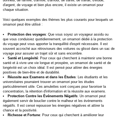
bonheur, de famille, d'amitié, d'amour, de santé, de travail, d'étude,
d'argent, de voyage et bien plus encore, il existe un omamori pour
chaque situation.
Voici quelques exemples des thèmes les plus courants pour lesquels un
omamori peut être utilisé :
Protection des voyages
: Que vous soyez un voyageur assidu ou
que vous conduisiez quotidiennement, un omamori dédié à la protection
du voyage peut vous apporter la tranquillité d'esprit nécessaire. Il est
souvent accroché aux rétroviseurs des voitures ou glissé dans un sac de
voyage pour assurer un trajet sûr et sans encombre.
Santé et Longévité
: Pour ceux qui cherchent à maintenir une bonne
santé et à vivre une vie longue et prospère, un omamori de santé et de
longévité est un choix idéal. Il est pensé pour attirer des énergies
positives de bien-être et de durabilité.
Réussite aux Examens et dans les Études
: Les étudiants et les
universitaires pourraient trouver un omamori pour les études
particulièrement utile. Ces amulettes sont conçues pour favoriser la
concentration, la rétention d'information et la réussite aux examens.
Protection Contre les Événements Négatifs
: Un omamori peut
également servir de bouclier contre le malheur et les événements
négatifs. Il est censé repousser les énergies négatives et attirer la
chance et la positivité.
Richesse et Fortune
: Pour ceux qui cherchent à améliorer leur