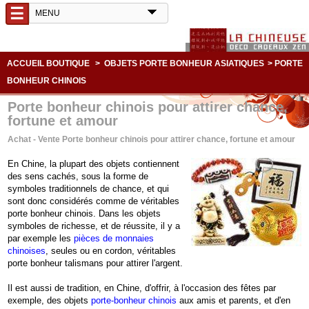
☰
ACCUEIL BOUTIQUE
>
OBJETS PORTE BONHEUR ASIATIQUES
>
PORTE
BONHEUR CHINOIS
Porte bonheur chinois pour attirer chance,
fortune et amour
Achat - Vente Porte bonheur chinois pour attirer chance, fortune et amour
En Chine, la plupart des objets contiennent
des sens cachés, sous la forme de
symboles traditionnels de chance, et qui
sont donc considérés comme de véritables
porte bonheur chinois. Dans les objets
symboles de richesse, et de réussite, il y a
par exemple les
pièces de monnaies
chinoises
, seules ou en cordon, véritables
porte bonheur talismans pour attirer l'argent.
Il est aussi de tradition, en Chine, d'offrir, à l'occasion des fêtes par
exemple, des objets
porte-bonheur chinois
aux amis et parents, et d'en