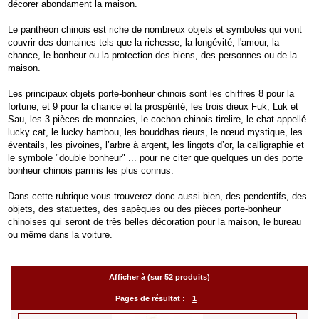
décorer abondament la maison.
Le panthéon chinois est riche de nombreux objets et symboles qui vont
couvrir des domaines tels que la richesse, la longévité, l'amour, la
chance, le bonheur ou la protection des biens, des personnes ou de la
maison.
Les principaux objets porte-bonheur chinois sont les chiffres 8 pour la
fortune, et 9 pour la chance et la prospérité, les trois dieux Fuk, Luk et
Sau, les 3 pièces de monnaies, le cochon chinois tirelire, le chat appellé
lucky cat, le lucky bambou, les bouddhas rieurs, le nœud mystique, les
éventails, les pivoines, l’arbre à argent, les lingots d’or, la calligraphie et
le symbole "double bonheur" ... pour ne citer que quelques un des porte
bonheur chinois parmis les plus connus.
Dans cette rubrique vous trouverez donc aussi bien, des pendentifs, des
objets, des statuettes, des sapèques ou des pièces porte-bonheur
chinoises qui seront de très belles décoration pour la maison, le bureau
ou même dans la voiture.
Afficher à (sur 52 produits)
Pages de résultat :
1