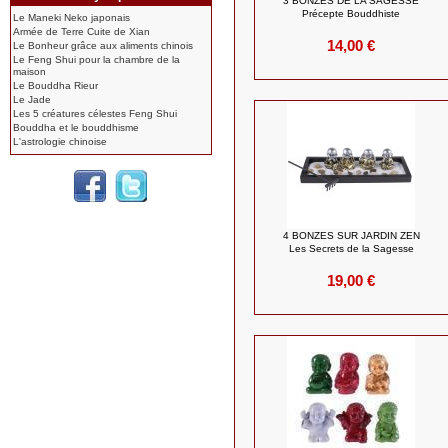
3 BONZES DE LA SAGESSE
Précepte Bouddhiste
Le Maneki Neko japonais
Armée de Terre Cuite de Xian
14,00 €
Le Bonheur grâce aux aliments chinois
Le Feng Shui pour la chambre de la
maison
Le Bouddha Rieur
Le Jade
Les 5 créatures célestes Feng Shui
Bouddha et le bouddhisme
L'astrologie chinoise
4 BONZES SUR JARDIN ZEN
Les Secrets de la Sagesse
19,00 €