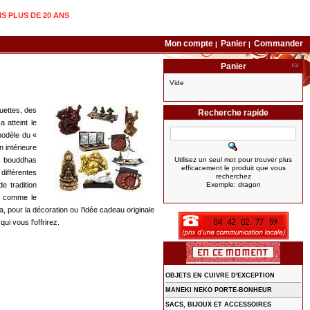
IS PLUS DE 20 ANS
Mon compte
Panier
Commander
|
|
Panier
Vide
uettes, des
Recherche rapide
 atteint le
modèle du «
 intérieure
es bouddhas
Utilisez un seul mot pour trouver plus
efficacement le produit que vous
différentes
recherchez
e tradition
Exemple: dragon
on comme le
 pour la décoration ou l’idée cadeau originale
i vous l'offrirez.
OBJETS EN CUIVRE D'EXCEPTION
MANEKI NEKO PORTE-BONHEUR
SACS, BIJOUX ET ACCESSOIRES