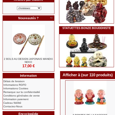
Nouveautés ?
STATUETTES BONZE BOUDDHISTE
2 BOLS AU DESIGN JAPONAIS MANEKI
NEKO
17,00 €
Afficher à (sur 110 produits)
Information
Délais de livraison
Informations RGPD
Informations Cookies
Remarque sur la confidentialité
Conditions générales de vente
Information paiement
Cadeau fidélité
Contactez-Nous
Encyclopédie