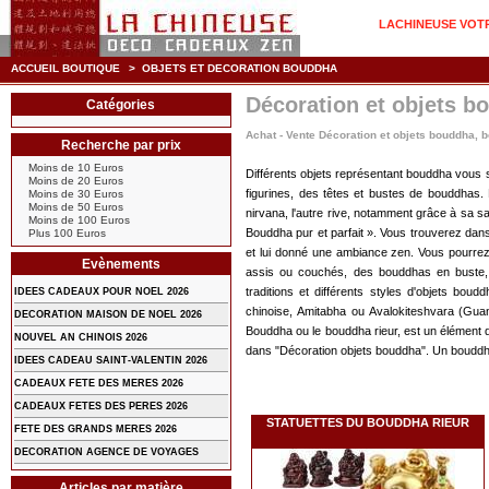
LACHINEUSE VOTRE
ACCUEIL BOUTIQUE
>
OBJETS ET DECORATION BOUDDHA
Décoration et objets b
Catégories
Achat - Vente Décoration et objets bouddha, 
Recherche par prix
Moins de 10 Euros
Différents objets représentant
bouddha
vous s
Moins de 20 Euros
figurines, des têtes et bustes de bouddhas. L
Moins de 30 Euros
Moins de 50 Euros
nirvana, l'autre rive, notamment grâce à sa
Moins de 100 Euros
Bouddha pur et parfait ». Vous trouverez dan
Plus 100 Euros
et lui donné une ambiance zen. Vous pourrez
Evènements
assis ou couchés, des bouddhas en buste, ai
traditions et différents styles d'objets bou
IDEES CADEAUX POUR NOEL 2026
chinoise, Amitabha ou Avalokiteshvara (Gua
DECORATION MAISON DE NOEL 2026
Bouddha ou le
bouddha rieur
, est un élément 
NOUVEL AN CHINOIS 2026
dans "Décoration objets bouddha". Un bouddha e
IDEES CADEAU SAINT-VALENTIN 2026
CADEAUX FETE DES MERES 2026
CADEAUX FETES DES PERES 2026
STATUETTES DU BOUDDHA RIEUR
FETE DES GRANDS MERES 2026
DECORATION AGENCE DE VOYAGES
Articles par matière