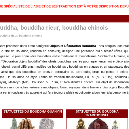
 SPÉCIALISTE DE L'ASIE ET DE SES TRADITION EST À VOTRE DISPOSITION DEPU
ouddha, bouddha rieur, bouddha chinois
bouddha rieur, bouddha chinois
ont proposés dans cette catégorie
Objets et Décoration Bouddha
: des bougies, des stat
e titre de Bouddha, (buddha en sanskrit), désigne une personne qui a réalisé l'éveil, qui a
 sagesse. Le plus connu des bouddhas est le fondateur du bouddhisme, Siddhartha Gotama, 
s "Décoration objets bouddha" des objets bouddhas sacrés pour agrémenter votre décoration
 choisir parmi différents modèles de bouddhas : bouddhas en statues et en statuettes, d
nsi que des bouddhas en bronze, porcelaine ou terre-cuite, bruts ou peints. Il existe 
ddhas : le Bouddha de style Lanna de tradition thaïlandaise, Pu-Tai (ou Bu-Dai), bouddha d
nyin), Maitreya (Mile), Poussah ou Pusa, et bien d’autres encore. Un objet de décorati
déco ayant de riches valeurs symboliques. Alors, voyagez, dans l’univers des objets Bouddha,
st un cadeau très apprécié qui fera toujours plaisir et qui portera bonheur à la personne à qu
STATUETTES DU BOUDDHA GUANYIN
STATUETTES DU BOUDDHA
TRADITIONNEL