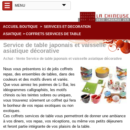
☰
ACCUEIL BOUTIQUE
>
SERVICES ET DECORATION
ASIATIQUE
>
COFFRETS SERVICES DE TABLE
Service de table japonais et vaisselle
asiatique décorative
Achat - Vente Service de table japonais et vaisselle asiatique décorative
Nous vous présentons ici de jolis coffrets
repas, des ensembles de tables, dans des
couleurs et des motifs divers et variés.
Que vous aimiez les poèmes de Li Bai, les
idéogrammes calligraphiés, les motifs
chinois ou les teintes sobres ou uniques,
vous trouverez sûrement un coffret qui fera
le bonheur de vos repas exotiques ou non
exotiques.
Ces coffrets services de table vous permettront de donner une ambiance
à vos diners, vos repas, vos réceptions, ou même vos petits déjeuners
et feront partie intégrante de vos plaisirs de la table.