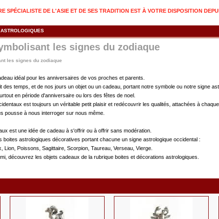
 SPÉCIALISTE DE L'ASIE ET DE SES TRADITION EST À VOTRE DISPOSITION DEPU
 ASTROLOGIQUES
symbolisant les signes du zodiaque
ant les signes du zodiaque
adeau idéal pour les anniversaires de vos proches et parents.
nuit des temps, et de nos jours un objet ou un cadeau, portant notre symbole ou notre signe ast
rtout en période d'anniversaire ou lors des fêtes de noel.
dentaux est toujours un véritable petit plaisir et redécouvrir les qualités, attachées à chaqu
nous pousse à nous interroger sur nous même.
aux est une idée de cadeau à s'offrir ou à offrir sans modération.
s boites astrologiques décoratives portant chacune un signe astrologique occidental :
 Lion, Poissons, Sagittaire, Scorpion, Taureau, Verseau, Vierge.
 ami, découvrez les objets cadeaux de la rubrique boites et décorations astrologiques.