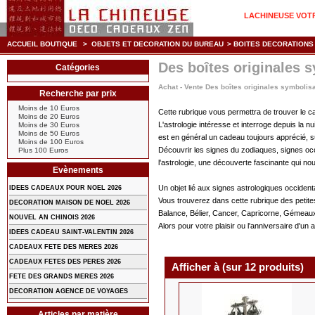
LACHINEUSE VOTRE
ACCUEIL BOUTIQUE
>
OBJETS ET DECORATION DU BUREAU
>
BOITES DECORATIONS
Des boîtes originales 
Catégories
Achat - Vente Des boîtes originales symbolis
Recherche par prix
Moins de 10 Euros
Cette rubrique vous permettra de trouver le c
Moins de 20 Euros
L'astrologie intéresse et interroge depuis la 
Moins de 30 Euros
Moins de 50 Euros
est en général un cadeau toujours apprécié, su
Moins de 100 Euros
Découvrir les signes du zodiaques, signes occi
Plus 100 Euros
l'astrologie, une découverte fascinante qui 
Evènements
Un objet lié aux signes astrologiques occident
IDEES CADEAUX POUR NOEL 2026
Vous trouverez dans cette rubrique des petite
DECORATION MAISON DE NOEL 2026
Balance, Bélier, Cancer, Capricorne, Gémeaux,
NOUVEL AN CHINOIS 2026
Alors pour votre plaisir ou l'anniversaire d'un
IDEES CADEAU SAINT-VALENTIN 2026
CADEAUX FETE DES MERES 2026
CADEAUX FETES DES PERES 2026
Afficher à (sur 12 produits)
FETE DES GRANDS MERES 2026
DECORATION AGENCE DE VOYAGES
Articles par matière