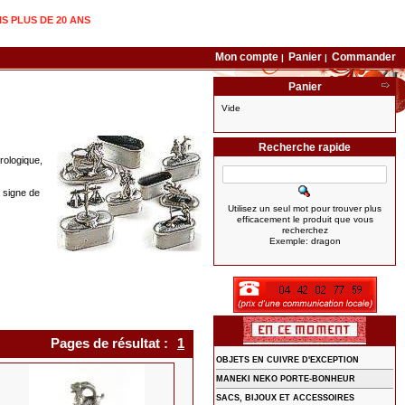
IS PLUS DE 20 ANS
Mon compte
Panier
Commander
|
|
Panier
Vide
Recherche rapide
rologique,
e signe de
Utilisez un seul mot pour trouver plus
efficacement le produit que vous
recherchez
Exemple: dragon
Pages de résultat :
1
OBJETS EN CUIVRE D'EXCEPTION
MANEKI NEKO PORTE-BONHEUR
SACS, BIJOUX ET ACCESSOIRES