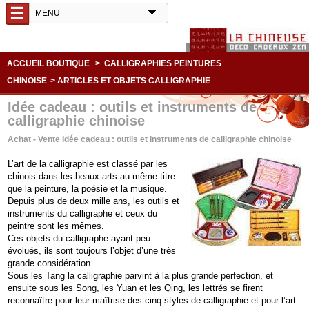
☰
ACCUEIL BOUTIQUE
>
CALLIGRAPHIES PEINTURES
CHINOISE
>
ARTICLES ET OBJETS CALLIGRAPHIE
Idée cadeau : outils et instruments de
calligraphie chinoise
Achat - Vente Idée cadeau : outils et instruments de calligraphie chinoise
L’art de la calligraphie est classé par les
chinois dans les beaux-arts au même titre
que la peinture, la poésie et la musique.
Depuis plus de deux mille ans, les outils et
instruments du calligraphe et ceux du
peintre sont les mêmes.
Ces objets du calligraphe ayant peu
évolués, ils sont toujours l’objet d’une très
grande considération.
Sous les Tang la calligraphie parvint à la plus grande perfection, et
ensuite sous les Song, les Yuan et les Qing, les lettrés se firent
reconnaître pour leur maîtrise des cinq styles de calligraphie et pour l’art