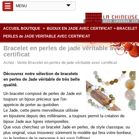
☰
ACCUEIL BOUTIQUE
>
BIJOUX EN JADE AVEC CERTIFICAT
>
BRACELET
PERLES de JADE VERITABLE AVEC CERTIFICAT
Bracelet en perles de jade véritable avec
certificat
Achat - Vente Bracelet en perles de jade véritable avec certificat
Découvrez notre sélection de bracelets
en perles de Jade véritable de très belle
qualité.
Un bracelet composé de perles de Jade est
toujours un bijoux précieux que l'on
apprécie de porter au quotidien.
Le Jade, cette pierre merveilleuse utilisée
en bijouterie depuis des millénaires, a toujours permit la création de
bijoux Jade
aux lignes intemporelles.
Que vous cherchiez un bracelet Jade en perles, de style classique, ou
plus original, vous trouverez sûrement le modèle qui fera votre bonheur,
ou le bonheur de la personne à qui vous l'offrirez.