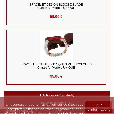
BRACELET DESIGN BLOCS DE JADE
Classe A - Modèle UNIQUE
59,00 €
BRACELET EN JADE - DISQUES MULTICOLORES
Classe A - Modèle UNIQUE
95,00 €
Afficher à (sur 3 produits)
Pages de résultat :
1
En poursuivant votre navigation sur ce site, vous
Plus
acceptez l'utilisation de traceurs (cookies) afin
d'informations
Samedi le 8 Août 2026
d'améliorer l'expérience utilisateur et de faire vos