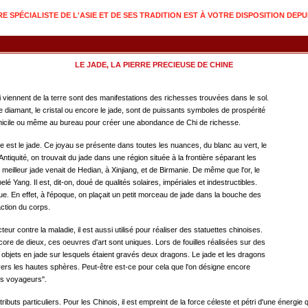
 SPÉCIALISTE DE L'ASIE ET DE SES TRADITION EST À VOTRE DISPOSITION DEPU
LE JADE, LA PIERRE PRECIEUSE DE CHINE
 viennent de la terre sont des manifestations des richesses trouvées dans le sol.
le diamant, le cristal ou encore le jade, sont de puissants symboles de prospérité
omicile ou même au bureau pour créer une abondance de Chi de richesse.
ée est le jade. Ce joyau se présente dans toutes les nuances, du blanc au vert, le
Antiquité, on trouvait du jade dans une région située à la frontière séparant les
meilleur jade venait de Hedian, à Xinjiang, et de Birmanie. De même que l'or, le
é Yang. Il est, dit-on, doué de qualités solaires, impériales et indestructibles.
e. En effet, à l'époque, on plaçait un petit morceau de jade dans la bouche des
action du corps.
eur contre la maladie, il est aussi utilisé pour réaliser des statuettes chinoises.
ore de dieux, ces oeuvres d'art sont uniques. Lors de fouilles réalisées sur des
 objets en jade sur lesquels étaient gravés deux dragons. Le jade et les dragons
rs les hautes sphères. Peut-être est-ce pour cela que l'on désigne encore
des voyageurs".
ibuts particuliers. Pour les Chinois, il est empreint de la force céleste et pétri d'une énergie