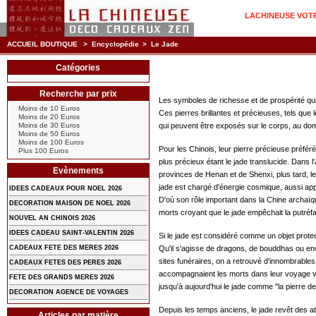
LACHINEUSE VOTRE
ACCUEIL BOUTIQUE
>
Encyclopédie
>
Le Jade
Catégories
Recherche par prix
Les symboles de richesse et de prospérité qui
Moins de 10 Euros
Ces pierres brillantes et précieuses, tels que 
Moins de 20 Euros
Moins de 30 Euros
qui peuvent être exposés sur le corps, au d
Moins de 50 Euros
Moins de 100 Euros
Pour les Chinois, leur pierre précieuse préfér
Plus 100 Euros
plus précieux étant le jade translucide. Dans l'
Evènements
provinces de Henan et de Shenxi, plus tard, le 
jade est chargé d'énergie cosmique, aussi appel
IDEES CADEAUX POUR NOEL 2026
D'où son rôle important dans la Chine archaïqu
DECORATION MAISON DE NOEL 2026
morts croyant que le jade empêchait la putréf
NOUVEL AN CHINOIS 2026
IDEES CADEAU SAINT-VALENTIN 2026
Si le jade est considéré comme un objet protect
CADEAUX FETE DES MERES 2026
Qu'il s'agisse de dragons, de bouddhas ou enc
sites funéraires, on a retrouvé d'innombrables
CADEAUX FETES DES PERES 2026
accompagnaient les morts dans leur voyage ve
FETE DES GRANDS MERES 2026
jusqu'à aujourd'hui le jade comme "la pierre 
DECORATION AGENCE DE VOYAGES
Depuis les temps anciens, le jade revêt des attr
Articles par matière