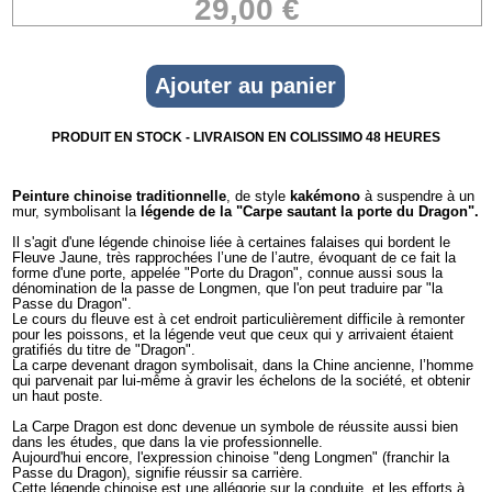
29,00 €
PRODUIT EN STOCK - LIVRAISON EN COLISSIMO 48 HEURES
Peinture chinoise traditionnelle
, de style
kakémono
à suspendre à un
mur, symbolisant la
légende de la "Carpe sautant la porte du Dragon".
Il s'agit d'une légende chinoise liée à certaines falaises qui bordent le
Fleuve Jaune, très rapprochées l’une de l’autre, évoquant de ce fait la
forme d'une porte, appelée "Porte du Dragon", connue aussi sous la
dénomination de la passe de Longmen, que l'on peut traduire par "la
Passe du Dragon".
Le cours du fleuve est à cet endroit particulièrement difficile à remonter
pour les poissons, et la légende veut que ceux qui y arrivaient étaient
gratifiés du titre de "Dragon".
La carpe devenant dragon symbolisait, dans la Chine ancienne, l’homme
qui parvenait par lui-même à gravir les échelons de la société, et obtenir
un haut poste.
La Carpe Dragon est donc devenue un symbole de réussite aussi bien
dans les études, que dans la vie professionnelle.
Aujourd'hui encore, l'expression chinoise "deng Longmen" (franchir la
Passe du Dragon), signifie réussir sa carrière.
Cette légende chinoise est une allégorie sur la conduite, et les efforts à