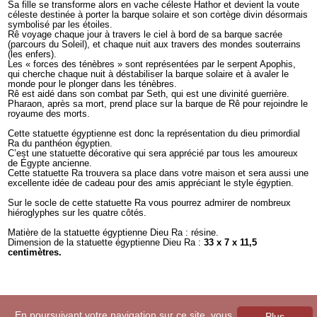
Sa fille se transforme alors en vache céleste Hathor et devient la voute
céleste destinée à porter la barque solaire et son cortège divin désormais
symbolisé par les étoiles.
Rê voyage chaque jour à travers le ciel à bord de sa barque sacrée
(parcours du Soleil), et chaque nuit aux travers des mondes souterrains
(les enfers).
Les « forces des ténèbres » sont représentées par le serpent Apophis,
qui cherche chaque nuit à déstabiliser la barque solaire et à avaler le
monde pour le plonger dans les ténèbres.
Rê est aidé dans son combat par Seth, qui est une divinité guerrière.
Pharaon, après sa mort, prend place sur la barque de Rê pour rejoindre le
royaume des morts.
Cette statuette égyptienne est donc la représentation du dieu primordial
Ra du panthéon égyptien.
C’est une statuette décorative qui sera apprécié par tous les amoureux
de Égypte ancienne.
Cette statuette Ra trouvera sa place dans votre maison et sera aussi une
excellente idée de cadeau pour des amis appréciant le style égyptien.
Sur le socle de cette statuette Ra vous pourrez admirer de nombreux
hiéroglyphes sur les quatre côtés.
Matière de la statuette égyptienne Dieu Ra : résine.
Dimension de la statuette égyptienne Dieu Ra :
33 x 7 x 11,5
centimètres.
En poursuivant votre navigation sur ce site, vous
Plus