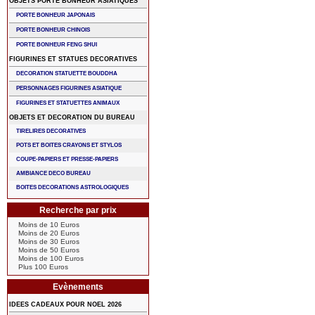
OBJETS PORTE BONHEUR ASIATIQUES
PORTE BONHEUR JAPONAIS
PORTE BONHEUR CHINOIS
PORTE BONHEUR FENG SHUI
FIGURINES ET STATUES DECORATIVES
DECORATION STATUETTE BOUDDHA
PERSONNAGES FIGURINES ASIATIQUE
FIGURINES ET STATUETTES ANIMAUX
OBJETS ET DECORATION DU BUREAU
TIRELIRES DECORATIVES
POTS ET BOITES CRAYONS ET STYLOS
COUPE-PAPIERS ET PRESSE-PAPIERS
AMBIANCE DECO BUREAU
BOITES DECORATIONS ASTROLOGIQUES
Recherche par prix
Moins de 10 Euros
Moins de 20 Euros
Moins de 30 Euros
Moins de 50 Euros
Moins de 100 Euros
Plus 100 Euros
Evènements
IDEES CADEAUX POUR NOEL 2026