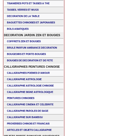
TISANIERES POTS ET TASSES A THE
TASSES, VERRES ET MUGS
DECORATION DE LA TABLE
BAGUETTES CHINOISES ET JAPONAISES
BOLS ASIATIQUES
DECORATION JARDIN ZEN ET BOUGIES
COFFRETS ZEN ET BOUGIES
BRULE PARFUM AMBIANCE DECORATION
BOUGEOIRS ET PORTE-BOUGIES
BOUGIES DE DECORATION ET DE FETE
CALLIGRAPHIES PEINTURES CHINOISE
CALLIGRAPHIES POEMES D'AMOUR
CALLIGRAPHIE ASTROLOGIE
CALLIGRAPHIE ASTROLOGIE CHINOISE
CALLIGRAPHIE SIGNE ASTROLOGIQUE
PEINTURES CHINOISES
CALLIGRAPHIE CINEMA ET CELEBRITE
CALLIGRAPHIE PAROLES DE SAGE
CALLIGRAPHIE SUR BAMBOU
PROVERBES CHINOIS ET FRANCAIS
ARTICLES ET OBJETS CALLIGRAPHIE