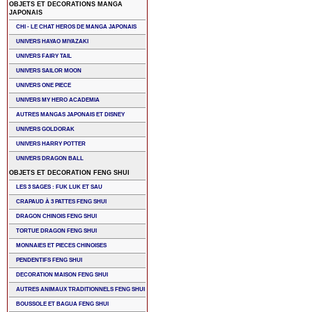
OBJETS ET DECORATIONS MANGA
JAPONAIS
CHI - LE CHAT HEROS DE MANGA JAPONAIS
UNIVERS HAYAO MIYAZAKI
UNIVERS FAIRY TAIL
UNIVERS SAILOR MOON
UNIVERS ONE PIECE
UNIVERS MY HERO ACADEMIA
AUTRES MANGAS JAPONAIS ET DISNEY
UNIVERS GOLDORAK
UNIVERS HARRY POTTER
UNIVERS DRAGON BALL
OBJETS ET DECORATION FENG SHUI
LES 3 SAGES : FUK LUK ET SAU
CRAPAUD À 3 PATTES FENG SHUI
DRAGON CHINOIS FENG SHUI
TORTUE DRAGON FENG SHUI
MONNAIES ET PIECES CHINOISES
PENDENTIFS FENG SHUI
DECORATION MAISON FENG SHUI
AUTRES ANIMAUX TRADITIONNELS FENG SHUI
BOUSSOLE ET BAGUA FENG SHUI