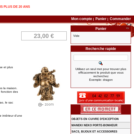
IS PLUS DE 20 ANS
Mon compte
Panier
Commander
|
|
Panier
23,00 €
Vide
Recherche rapide
se et plus
Utilisez un seul mot pour trouver plus
efficacement le produit que vous
recherchez
Exemple: dragon
s la maison.
n fonction des
ao, le sac
e intérieur d'une
OBJETS EN CUIVRE D'EXCEPTION
MANEKI NEKO PORTE-BONHEUR
SACS, BIJOUX ET ACCESSOIRES