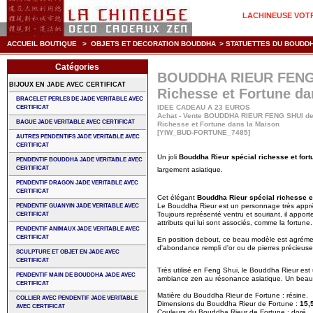
LACHINEUSE VOTRE
ACCUEIL BOUTIQUE
>
OBJETS ET DECORATION BOUDDHA
>
STATUETTES DU BOUDDH
Catégories
BOUDDHA RIEUR FENG
BIJOUX EN JADE AVEC CERTIFICAT
Richesse et Fortune da
BRACELET PERLES DE JADE VERITABLE AVEC
IDEE CADEAU A 23 EUROS
CERTIFICAT
Achat - Vente BOUDDHA RIEUR FENG SHUI 
BAGUE JADE VERITABLE AVEC CERTIFICAT
Richesse et Fortune dans la Maison
[YIW_BUD-FORTUNE_7485]
AUTRES PENDENTIFS JADE VERITABLE AVEC
CERTIFICAT
Un joli
Bouddha Rieur spécial richesse et fort
PENDENTIF BOUDDHA JADE VERITABLE AVEC
CERTIFICAT
largement asiatique.
PENDENTIF DRAGON JADE VERITABLE AVEC
CERTIFICAT
Cet élégant
Bouddha Rieur
spécial richesse e
Le Bouddha Rieur est un personnage très appré
PENDENTIF GUANYIN JADE VERITABLE AVEC
Toujours représenté ventru et souriant, il apport
CERTIFICAT
attributs qui lui sont associés, comme la fortune.
PENDENTIF ANIMAUX JADE VERITABLE AVEC
CERTIFICAT
En position debout, ce beau modèle est agrémenté
d'abondance rempli d'or ou de pierres précieuses
SCULPTURE ET OBJET EN JADE AVEC
CERTIFICAT
Très utilisé en Feng Shui, le Bouddha Rieur est u
PENDENTIF MAIN DE BOUDDHA JADE AVEC
ambiance zen au résonance asiatique. Un beau c
CERTIFICAT
Matière du Bouddha Rieur de Fortune : résine.
COLLIER AVEC PENDENTIF JADE VERITABLE
Dimensions du Bouddha Rieur de Fortune :
15,
AVEC CERTIFICAT
Couleurs du Bouddha Rieur de Fortune : doré.