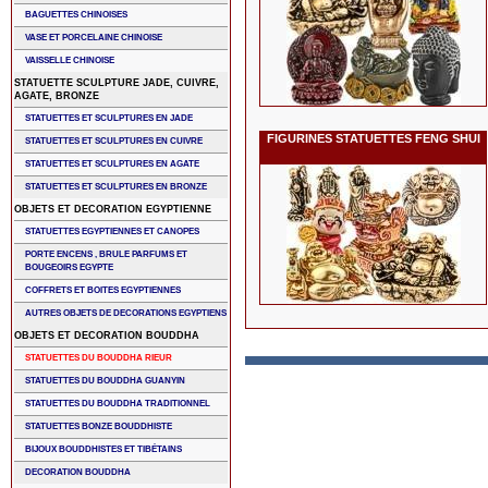
BAGUETTES CHINOISES
VASE ET PORCELAINE CHINOISE
VAISSELLE CHINOISE
STATUETTE SCULPTURE JADE, CUIVRE,
AGATE, BRONZE
STATUETTES ET SCULPTURES EN JADE
FIGURINES STATUETTES FENG SHUI
STATUETTES ET SCULPTURES EN CUIVRE
STATUETTES ET SCULPTURES EN AGATE
STATUETTES ET SCULPTURES EN BRONZE
OBJETS ET DECORATION EGYPTIENNE
STATUETTES EGYPTIENNES ET CANOPES
PORTE ENCENS , BRULE PARFUMS ET
BOUGEOIRS EGYPTE
COFFRETS ET BOITES EGYPTIENNES
AUTRES OBJETS DE DECORATIONS EGYPTIENS
OBJETS ET DECORATION BOUDDHA
STATUETTES DU BOUDDHA RIEUR
STATUETTES DU BOUDDHA GUANYIN
STATUETTES DU BOUDDHA TRADITIONNEL
STATUETTES BONZE BOUDDHISTE
BIJOUX BOUDDHISTES ET TIBÉTAINS
DECORATION BOUDDHA