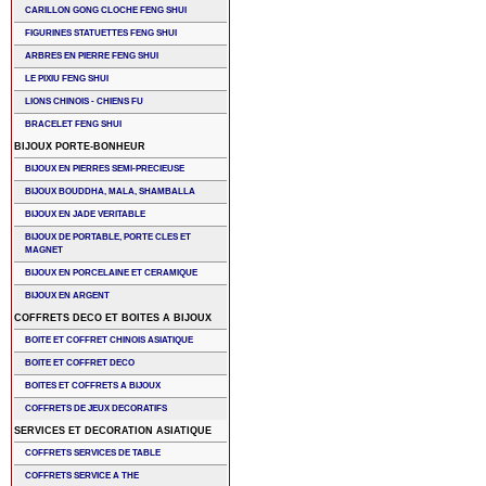
CARILLON GONG CLOCHE FENG SHUI
FIGURINES STATUETTES FENG SHUI
ARBRES EN PIERRE FENG SHUI
LE PIXIU FENG SHUI
LIONS CHINOIS - CHIENS FU
BRACELET FENG SHUI
BIJOUX PORTE-BONHEUR
BIJOUX EN PIERRES SEMI-PRECIEUSE
BIJOUX BOUDDHA, MALA, SHAMBALLA
BIJOUX EN JADE VERITABLE
BIJOUX DE PORTABLE, PORTE CLES ET
MAGNET
BIJOUX EN PORCELAINE ET CERAMIQUE
BIJOUX EN ARGENT
COFFRETS DECO ET BOITES A BIJOUX
BOITE ET COFFRET CHINOIS ASIATIQUE
BOITE ET COFFRET DECO
BOITES ET COFFRETS A BIJOUX
COFFRETS DE JEUX DECORATIFS
SERVICES ET DECORATION ASIATIQUE
COFFRETS SERVICES DE TABLE
COFFRETS SERVICE A THE