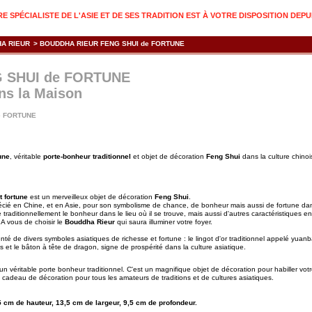
 SPÉCIALISTE DE L'ASIE ET DE SES TRADITION EST À VOTRE DISPOSITION DEPU
A RIEUR
>
BOUDDHA RIEUR FENG SHUI de FORTUNE
 SHUI de FORTUNE
ns la Maison
de FORTUNE
une
, véritable
porte-bonheur traditionnel
et objet de décoration
Feng Shui
dans la culture chinoi
t fortune
est un merveilleux objet de décoration
Feng Shui
.
cié en Chine, et en Asie, pour son symbolisme de chance, de bonheur mais aussi de fortune dan
e traditionnellement le bonheur dans le lieu où il se trouve, mais aussi d'autres caractéristiques e
 A vous de choisir le
Bouddha Rieur
qui saura illuminer votre foyer.
 de divers symboles asiatiques de richesse et fortune : le lingot d'or traditionnel appelé yuanb
 et le bâton à tête de dragon, signe de prospérité dans la culture asiatique.
n véritable porte bonheur traditionnel. C'est un magnifique objet de décoration pour habiller votr
adeau de décoration pour tous les amateurs de traditions et de cultures asiatiques.
5 cm de hauteur, 13,5 cm de largeur, 9,5 cm de profondeur.