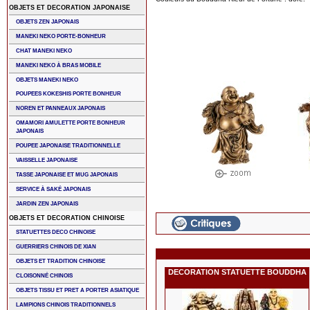
OBJETS ET DECORATION JAPONAISE
OBJETS ZEN JAPONAIS
MANEKI NEKO PORTE-BONHEUR
CHAT MANEKI NEKO
MANEKI NEKO À BRAS MOBILE
OBJETS MANEKI NEKO
POUPEES KOKESHIS PORTE BONHEUR
NOREN ET PANNEAUX JAPONAIS
OMAMORI AMULETTE PORTE BONHEUR
JAPONAIS
POUPEE JAPONAISE TRADITIONNELLE
VAISSELLE JAPONAISE
TASSE JAPONAISE ET MUG JAPONAIS
SERVICE À SAKÉ JAPONAIS
JARDIN ZEN JAPONAIS
OBJETS ET DECORATION CHINOISE
STATUETTES DECO CHINOISE
GUERRIERS CHINOIS DE XIAN
OBJETS ET TRADITION CHINOISE
DECORATION STATUETTE BOUDDHA
CLOISONNÉ CHINOIS
OBJETS TISSU ET PRET A PORTER ASIATIQUE
LAMPIONS CHINOIS TRADITIONNELS