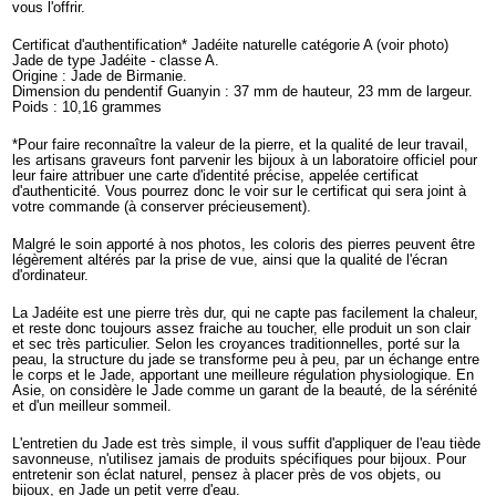
vous l'offrir.
Certificat d'authentification* Jadéite naturelle catégorie A (voir photo)
Jade de type Jadéite - classe A.
Origine : Jade de Birmanie.
Dimension du pendentif Guanyin : 37 mm de hauteur, 23 mm de largeur.
Poids : 10,16 grammes
*Pour faire reconnaître la valeur de la pierre, et la qualité de leur travail,
les artisans graveurs font parvenir les bijoux à un laboratoire officiel pour
leur faire attribuer une carte d'identité précise, appelée certificat
d'authenticité. Vous pourrez donc le voir sur le certificat qui sera joint à
votre commande (à conserver précieusement).
Malgré le soin apporté à nos photos, les coloris des pierres peuvent être
légèrement altérés par la prise de vue, ainsi que la qualité de l'écran
d'ordinateur.
La Jadéite est une pierre très dur, qui ne capte pas facilement la chaleur,
et reste donc toujours assez fraiche au toucher, elle produit un son clair
et sec très particulier. Selon les croyances traditionnelles, porté sur la
peau, la structure du jade se transforme peu à peu, par un échange entre
le corps et le Jade, apportant une meilleure régulation physiologique. En
Asie, on considère le Jade comme un garant de la beauté, de la sérénité
et d'un meilleur sommeil.
L'entretien du Jade est très simple, il vous suffit d'appliquer de l'eau tiède
savonneuse, n'utilisez jamais de produits spécifiques pour bijoux. Pour
entretenir son éclat naturel, pensez à placer près de vos objets, ou
bijoux, en Jade un petit verre d'eau.