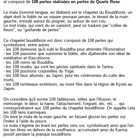
et composé de
108 perles réalisées en perles de Quartz Rose
.
Le mala (nommé tengwa, en tibétain) est le chapelet du Bouddhiste, un
objet dont le fidèle ne se sépare presque jamais, le tenant de la main
gauche, enroulé autour du poignet, ou autour de son cou.
Le mot mala, qui vient du en sanskrit, peut se traduire par "collier de
fleurs", ou "guirlande de perles".
Ce chapelet bouddhiste est donc composé de 108 perles qui
symbolisent, entre autres :
- les 108 épreuves qu'à subi le Bouddha pour atteindre l'Illumination.
- les 108 passions que surmonte le fidèle, afin d(atteindre son idéal de
méditation et d'ascétisme.
- les 108 noms de Bouddha.
- les 108 mudra, qui sont les gestes spirituels dans le Tantra.
- les 108 positions corporelles du Yoga.
- les 108 feux allumés, au Japon, pour les cérémonies du culte des
morts.
- les 108 tombeaux extérieurs, au mont Hiei dans la région de Kyoto au
Japon.
On considère qu'il existe 108 faiblesses, telles que l'illusion, le
mensonge, le désir, la haine, l'attachement, l'orgueil, etc, etc ... qui
correspondraient aux 108 perles du chapelet bouddhiste. On appelle cela
les 108 liens karmiques.
On tient le mala de la main gauche, en faisant glisser les perles sur
l'index à l'aide du pouce.
Le mala s'égrène en tirant les perles vers soi, symbolisant ainsi que l'on
tire les êtres en dehors de la souffrance, accumulant ainsi du Karma
positif pendant la pratique bouddhiste.