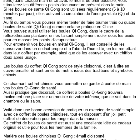
sens) dans chaque main et ce avec le moins de bruit possible, vous
stimulerez les différents points d'acupuncture présent dans la main.
Si les boules de santé Qi Gong sont utilisées régulièrement (5 à 10
minutes par jour), elles activent la circulation de l'énergie vitale (Qi) et du
sang.
Au fil du temps vous pourrez même tenter de faire tourner trois ou quatre
boules de santé (Qi Gong) comme cela se pratique en Chine.
Vous pouvez aussi utiliser les boules Qi Gong, dans le cadre de la
réflexothérapie plantaire, en les faisant simplement rouler sous les pieds
pour en masser les points d'acupuncture.
Pour entretenir vos boules en métal Qi-Gong, il est conseillé de les
conserver dans un endroit propre et à l'abri de l'humidité, en les remettant
dans leur coffret par exemple, ainsi que de les essuyer avec un chiffon
doux après usage.
Les boules du coffret Qi Gong sont de style cloisonné, c’est à dire en
cuivre émaillé, et sont ornés de motifs issus des traditions et symboles
chinois.
Ce charmant coffret chinois vous permettra de garder à porter de main
vos boules Qi-Gong de santé.
Aussi pratique que décoratif, ce coffret à boules Qi-Gong trouvera
facilement une place sur un meuble de votre intérieur, que ce soit dans la
chambre ou le salon.
Voilà donc une bonne occasion de pratiquer un exercice de santé simple
avec ce coffret de boules chinoises, tout en disposant d’un joli petit
coffret de décoration pour les ranger dans la maison.
Ce coffret de boules de santé est aussi une excellente idée de cadeau
original et utile pour tous les membres de la famille.
Matière des boules chinoises Qi Gong : émail cloisonné.