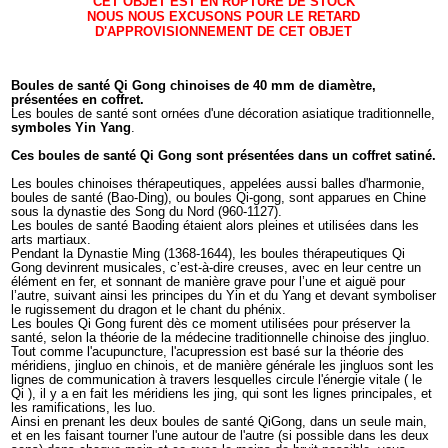
CET OBJET EST EN RUPTURE DE STOCK
NOUS NOUS EXCUSONS POUR LE RETARD
D'APPROVISIONNEMENT DE CET OBJET
Boules de santé Qi Gong chinoises de 40 mm de diamètre,
présentées en coffret.
Les boules de santé sont ornées d'une décoration asiatique traditionnelle,
symboles Yin Yang
.
Ces boules de santé Qi Gong sont présentées dans un coffret satiné.
Les boules chinoises thérapeutiques, appelées aussi balles d'harmonie,
boules de santé (Bao-Ding), ou boules Qi-gong, sont apparues en Chine
sous la dynastie des Song du Nord (960-1127).
Les boules de santé Baoding étaient alors pleines et utilisées dans les
arts martiaux.
Pendant la Dynastie Ming (1368-1644), les boules thérapeutiques Qi
Gong devinrent musicales, c’est-à-dire creuses, avec en leur centre un
élément en fer, et sonnant de manière grave pour l’une et aiguë pour
l’autre, suivant ainsi les principes du Yin et du Yang et devant symboliser
le rugissement du dragon et le chant du phénix.
Les boules Qi Gong furent dès ce moment utilisées pour préserver la
santé, selon la théorie de la médecine traditionnelle chinoise des jingluo.
Tout comme l'acupuncture, l'acupression est basé sur la théorie des
méridiens, jingluo en chinois, et de manière générale les jingluos sont les
lignes de communication à travers lesquelles circule l'énergie vitale ( le
Qi ), il y a en fait les méridiens les jing, qui sont les lignes principales, et
les ramifications, les luo.
Ainsi en prenant les deux boules de santé QiGong, dans un seule main,
et en les faisant tourner l'une autour de l'autre (si possible dans les deux