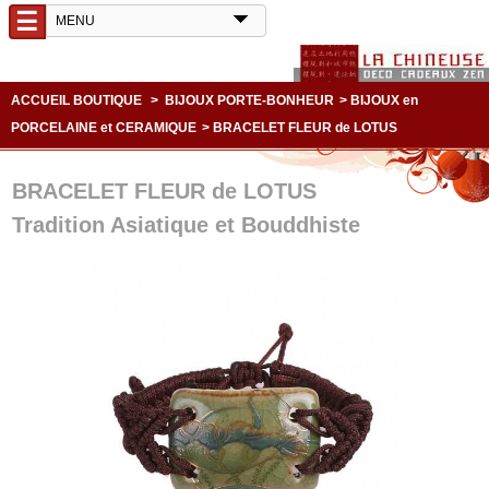
☰
ACCUEIL BOUTIQUE
>
BIJOUX PORTE-BONHEUR
>
BIJOUX en
PORCELAINE et CERAMIQUE
>
BRACELET FLEUR de LOTUS
BRACELET FLEUR de LOTUS
Tradition Asiatique et Bouddhiste