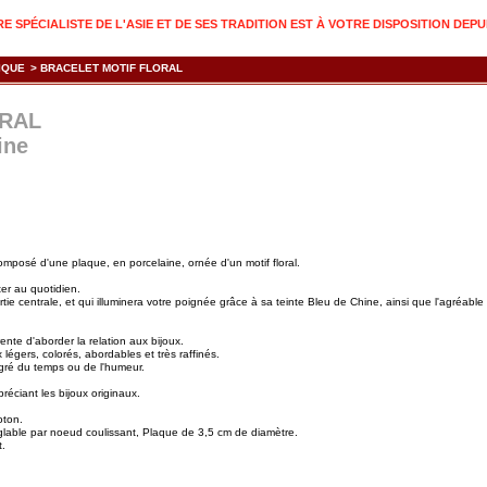
 SPÉCIALISTE DE L'ASIE ET DE SES TRADITION EST À VOTRE DISPOSITION DEPU
IQUE
>
BRACELET MOTIF FLORAL
ORAL
ine
composé d'une plaque, en porcelaine, ornée d'un motif floral.
ter au quotidien.
partie centrale, et qui illuminera votre poignée grâce à sa teinte Bleu de Chine, ainsi que l'agréable
ente d'aborder la relation aux bijoux.
 légers, colorés, abordables et très raffinés.
 gré du temps ou de l'humeur.
éciant les bijoux originaux.
oton.
réglable par noeud coulissant, Plaque de 3,5 cm de diamètre.
t.