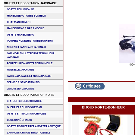
OBJETS ET DECORATION JAPONAISE
OBJETS ZEN JAPONAIS
MANEKI NEKO PORTE-BONHEUR
CHAT MANEKI NEKO
MANEKI NEKO À BRAS MOBILE
OBJETS MANEKI NEKO
POUPEES KOKESHIS PORTE BONHEUR
NOREN ET PANNEAUX JAPONAIS
OMAMORI AMULETTE PORTE BONHEUR
JAPONAIS
POUPEE JAPONAISE TRADITIONNELLE
VAISSELLE JAPONAISE
TASSE JAPONAISE ET MUG JAPONAIS
SERVICE À SAKÉ JAPONAIS
JARDIN ZEN JAPONAIS
OBJETS ET DECORATION CHINOISE
STATUETTES DECO CHINOISE
BIJOUX PORTE-BONHEUR
GUERRIERS CHINOIS DE XIAN
OBJETS ET TRADITION CHINOISE
CLOISONNÉ CHINOIS
OBJETS TISSU ET PRET A PORTER ASIATIQUE
LAMPIONS CHINOIS TRADITIONNELS