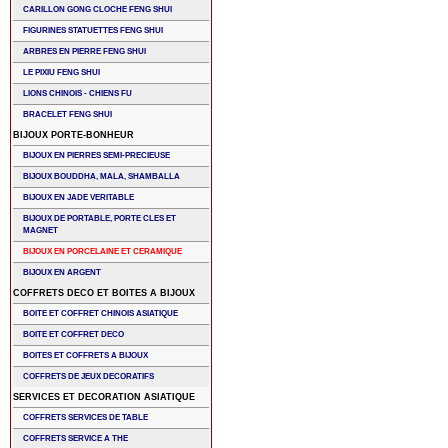
CARILLON GONG CLOCHE FENG SHUI
FIGURINES STATUETTES FENG SHUI
ARBRES EN PIERRE FENG SHUI
LE PIXIU FENG SHUI
LIONS CHINOIS - CHIENS FU
BRACELET FENG SHUI
BIJOUX PORTE-BONHEUR
BIJOUX EN PIERRES SEMI-PRECIEUSE
BIJOUX BOUDDHA, MALA, SHAMBALLA
BIJOUX EN JADE VERITABLE
BIJOUX DE PORTABLE, PORTE CLES ET
MAGNET
BIJOUX EN PORCELAINE ET CERAMIQUE
BIJOUX EN ARGENT
COFFRETS DECO ET BOITES A BIJOUX
BOITE ET COFFRET CHINOIS ASIATIQUE
BOITE ET COFFRET DECO
BOITES ET COFFRETS A BIJOUX
COFFRETS DE JEUX DECORATIFS
SERVICES ET DECORATION ASIATIQUE
COFFRETS SERVICES DE TABLE
COFFRETS SERVICE A THE