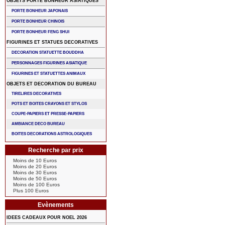
OBJETS PORTE BONHEUR ASIATIQUES
PORTE BONHEUR JAPONAIS
PORTE BONHEUR CHINOIS
PORTE BONHEUR FENG SHUI
FIGURINES ET STATUES DECORATIVES
DECORATION STATUETTE BOUDDHA
PERSONNAGES FIGURINES ASIATIQUE
FIGURINES ET STATUETTES ANIMAUX
OBJETS ET DECORATION DU BUREAU
TIRELIRES DECORATIVES
POTS ET BOITES CRAYONS ET STYLOS
COUPE-PAPIERS ET PRESSE-PAPIERS
AMBIANCE DECO BUREAU
BOITES DECORATIONS ASTROLOGIQUES
Recherche par prix
Moins de 10 Euros
Moins de 20 Euros
Moins de 30 Euros
Moins de 50 Euros
Moins de 100 Euros
Plus 100 Euros
Evènements
IDEES CADEAUX POUR NOEL 2026