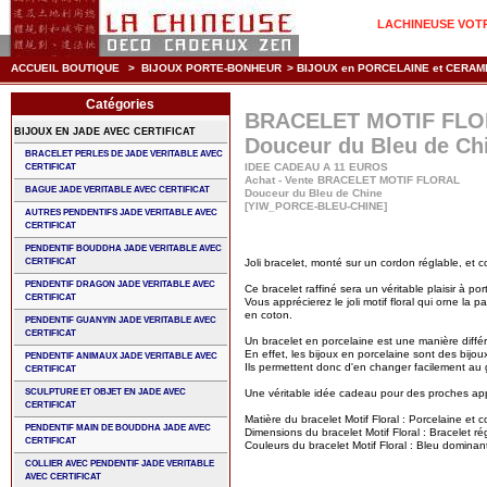
LACHINEUSE VOTRE
ACCUEIL BOUTIQUE
>
BIJOUX PORTE-BONHEUR
>
BIJOUX en PORCELAINE et CERAM
Catégories
BRACELET MOTIF FL
BIJOUX EN JADE AVEC CERTIFICAT
Douceur du Bleu de Ch
BRACELET PERLES DE JADE VERITABLE AVEC
IDEE CADEAU A 11 EUROS
CERTIFICAT
Achat - Vente BRACELET MOTIF FLORAL
BAGUE JADE VERITABLE AVEC CERTIFICAT
Douceur du Bleu de Chine
[YIW_PORCE-BLEU-CHINE]
AUTRES PENDENTIFS JADE VERITABLE AVEC
CERTIFICAT
PENDENTIF BOUDDHA JADE VERITABLE AVEC
CERTIFICAT
Joli bracelet, monté sur un cordon réglable, et 
PENDENTIF DRAGON JADE VERITABLE AVEC
Ce bracelet raffiné sera un véritable plaisir à por
CERTIFICAT
Vous apprécierez le joli motif floral qui orne la 
en coton.
PENDENTIF GUANYIN JADE VERITABLE AVEC
CERTIFICAT
Un bracelet en porcelaine est une manière différ
En effet, les bijoux en porcelaine sont des bijoux
PENDENTIF ANIMAUX JADE VERITABLE AVEC
Ils permettent donc d'en changer facilement au
CERTIFICAT
SCULPTURE ET OBJET EN JADE AVEC
Une véritable idée cadeau pour des proches appr
CERTIFICAT
Matière du bracelet Motif Floral : Porcelaine et c
PENDENTIF MAIN DE BOUDDHA JADE AVEC
Dimensions du bracelet Motif Floral : Bracelet 
CERTIFICAT
Couleurs du bracelet Motif Floral : Bleu dominan
COLLIER AVEC PENDENTIF JADE VERITABLE
AVEC CERTIFICAT