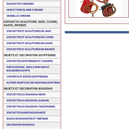
BAGUETTES CHINOISES
VASE ET PORCELAINE CHINOISE
VAISSELLE CHINOISE
STATUETTE SCULPTURE JADE, CUIVRE,
AGATE, BRONZE
STATUETTES ET SCULPTURES EN JADE
STATUETTES ET SCULPTURES EN CUIVRE
STATUETTES ET SCULPTURES EN AGATE
STATUETTES ET SCULPTURES EN BRONZE
OBJETS ET DECORATION EGYPTIENNE
STATUETTES EGYPTIENNES ET CANOPES
PORTE ENCENS , BRULE PARFUMS ET
BOUGEOIRS EGYPTE
COFFRETS ET BOITES EGYPTIENNES
AUTRES OBJETS DE DECORATIONS EGYPTIENS
OBJETS ET DECORATION BOUDDHA
STATUETTES DU BOUDDHA RIEUR
STATUETTES DU BOUDDHA GUANYIN
STATUETTES DU BOUDDHA TRADITIONNEL
STATUETTES BONZE BOUDDHISTE
BIJOUX BOUDDHISTES ET TIBÉTAINS
DECORATION BOUDDHA