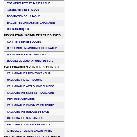
TISANIERES POTS ET TASSES A THE
TASSES, VERRES ET MUGS
DECORATION DE LA TABLE
BAGUETTES CHINOISES ET JAPONAISES
BOLS ASIATIQUES
DECORATION JARDIN ZEN ET BOUGIES
COFFRETS ZEN ET BOUGIES
BRULE PARFUM AMBIANCE DECORATION
BOUGEOIRS ET PORTE-BOUGIES
BOUGIES DE DECORATION ET DE FETE
CALLIGRAPHIES PEINTURES CHINOISE
CALLIGRAPHIES POEMES D'AMOUR
CALLIGRAPHIE ASTROLOGIE
CALLIGRAPHIE ASTROLOGIE CHINOISE
CALLIGRAPHIE SIGNE ASTROLOGIQUE
PEINTURES CHINOISES
CALLIGRAPHIE CINEMA ET CELEBRITE
CALLIGRAPHIE PAROLES DE SAGE
CALLIGRAPHIE SUR BAMBOU
PROVERBES CHINOIS ET FRANCAIS
ARTICLES ET OBJETS CALLIGRAPHIE