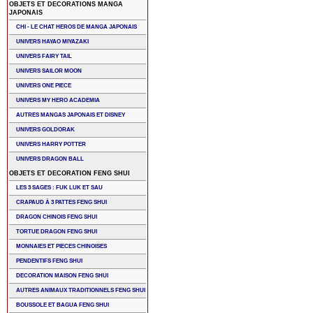
OBJETS ET DECORATIONS MANGA
JAPONAIS
CHI - LE CHAT HEROS DE MANGA JAPONAIS
UNIVERS HAYAO MIYAZAKI
UNIVERS FAIRY TAIL
UNIVERS SAILOR MOON
UNIVERS ONE PIECE
UNIVERS MY HERO ACADEMIA
AUTRES MANGAS JAPONAIS ET DISNEY
UNIVERS GOLDORAK
UNIVERS HARRY POTTER
UNIVERS DRAGON BALL
OBJETS ET DECORATION FENG SHUI
LES 3 SAGES : FUK LUK ET SAU
CRAPAUD À 3 PATTES FENG SHUI
DRAGON CHINOIS FENG SHUI
TORTUE DRAGON FENG SHUI
MONNAIES ET PIECES CHINOISES
PENDENTIFS FENG SHUI
DECORATION MAISON FENG SHUI
AUTRES ANIMAUX TRADITIONNELS FENG SHUI
BOUSSOLE ET BAGUA FENG SHUI